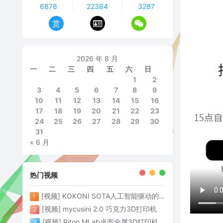
6878
22384
3287
赏
2026 年 8 月
一
二
三
四
五
六
日
1
2
3
4
5
6
7
8
9
10
11
12
13
14
15
16
17
18
19
20
21
22
23
24
25
26
27
28
29
30
31
« 6 月
热门视频
[视频] KOKONI SOTA人工智能驱动的3D打印革命 倒立打印600mm/s
1
[视频] mycusini 2.0 巧克力3D打印机
2
[视频] Riton MLab桌面金属3D打印机：体积小性能强大
3