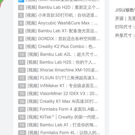
[视频] Bambu Lab H2D：重新定义个人智造
4
JISU/极
[视频] 小米首款3D打印机：自动进退料、AI云切片、人脸拍照建模 3D玩家兴趣首选
5
开源｜无需
[视频] Anycubic Wash&Cure Max：清洗+后固化二合一设备
6
打印尺寸：1
[视频] Bambu Lab X1: 配备激光雷达和人工智能的CoreXY彩色3D打印机
7
外形尺寸：3
[视频] GORDIX：首款适合各种空间限制的3合1便携式数控机床
8
[视频] Creality K2 Plus Combo：色彩与尺寸的史诗级飞跃
9
[视频] Bambu Lab A2L ：超大尺寸家用打印机 告别拆件 轻松一体成型
10
[视频] Bambu Lab H2S：你的个人智造中心
11
[视频] Xhorse Xmachine XM-100桌面级五轴CNC机床：卓越的精度和效率
12
[视频] FLSUN S1/T1三角洲超高速3D打印机 打印速度1200mm/s
13
[视频] InfiMaker K1：专业级桌面五轴数控机床
14
[视频] VisionMiner 22 IDEX V3：2024年最佳工程材料3D打印机
15
[视频] Creality K1 Max AI高速3D打印机：600mm/s打印速度 史诗般的飞跃
16
[视频] Formlabs Form 4 桌面SLA极速3D打印机 工业级打印质量
17
[视频] KliTek™ | Creality 的新一代喷嘴更换系统
18
[视频] Bambu Lab A1：打造你的每一份热爱
19
[视频] Formlabs Form 4L：以惊人的速度获得工业级部件
20