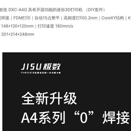
数智造 DXC-A4G 具有开源功能的迷你3D打印机 （DIY套件）
焊接｜FDM打印｜自动15点整平｜高精度打印0.2mm｜CoreXY结构｜Kl
46*120*120mm｜打印速度 180mm/s
01*214*248mm