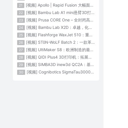
[视频] Apollo | Rapid Fusion 大幅面颗粒3D打印系统
21
[视频] Bambu Lab A1 mini悬臂3D打印机：让多色打印成为标配
22
[视频] Prusa CORE One – 全封闭高速CoreXY 3D打印机配备主动腔体温度控制
23
[视频] Bambu Lab X2D：卓越，化繁为简！
24
[视频] Flashforge WaxJet 510：重新定义精度 专为K金珠宝铸造而生
25
[视频] STōN-WoLF Batch 2：一款革命性的“飞行龙门架”3D打印机
26
[视频] UltiMaker S8：欧洲制造的最快的桌面双材料专业3D打印机
27
[视频] QIDI Plus4 3D打印机：拓展您的想象力
28
[视频] SIMBA3D inew3d QC2A：基于AI建模的桌面全彩色3D打印机
29
[视频] Cognibotics SigmaTau3000 轻型机器人：智能制造的未来
30