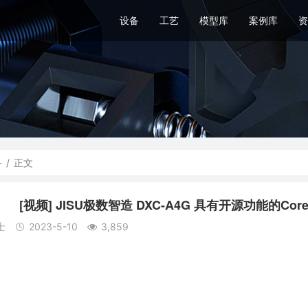
设备
工艺
模型库
案例库
资
备
/
正文
[视频] JISU极数智造 DXC-A4G 具有开源功能的Co
士
2023-5-10
3,859