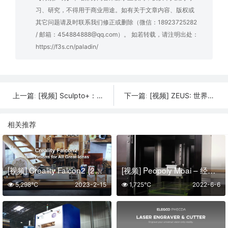
习、研究，不得用于商业用途。如有关于文章内容、版权或
其它问题请及时联系我们修正或删除（微信：18923725282
/ 邮箱：454884888@qq.com）。 如若转载，请注明出处：
https://f3s.cn/paladin/
[视频] Sculpto+：世界上最人性化的桌面 3D 打印机
[视频] ZEUS: 世界上第一台3D扫描、打印、复印和传真一体机
上一篇:
下一篇:
相关推荐
[视频] Creality Falcon2 (22W) 激光雕刻机和切割机
[视频] Peopoly Moai – 经济实惠的高分辨率激光 SLA 3D打印机
5,298℃
2023-2-15
1,725℃
2022-6-6