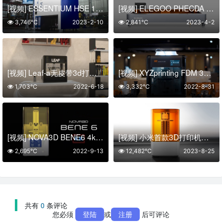
[视频] ESSENTIUM HSE 180 高速挤压3D打印平台系列
[视频] ELEGOO PHECDA 高性价比 10W/20W 激光雕刻切割机 4月8日正式发布
3,746℃
2023-2-10
2,841℃
2023-4-2
[视频] Leaf-a无皮带3d打印机
[视频] XYZprinting FDM 3D打印机 da Vinci Pro EVO_JP 版
1,703℃
2022-6-18
3,332℃
2022-8-31
[视频] NOVA3D BENE6 4k单色 LCD光固化3D打印机
[视频] 小米首款3D打印机：自动进退料、AI云切片、人脸拍照建模 3D玩家兴趣首选
2,695℃
2022-9-13
12,482℃
2023-8-25
共有
0
条评论
您必须
登陆
或
注册
后可评论