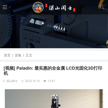
首页
/
设备
/
正文
[视频] Paladin: 最实惠的全金属 LCD光固化3D打印
机
深山闲士
2022-6-10
1,347