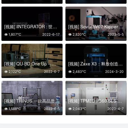
[视频] iINTEGRATOR : 世界上最精确的桌面 DLP 3D打印机
[视频] Sovol SV07 Klipper 直驱FDM 3D打印机 打印速度 250mm/s
1,807℃
2022-6-17
2,820℃
2023-5-5
[视频] QU-BD One Up – 开源生产就绪的 3D打印机
[视频] Zaxe X3：释放创造力精准且完美
2,122℃
2022-6-7
2,483℃
2024-3-20
[视频] TRINUS 一款高品质 经济实惠且简单易用的全金属3D打印机
[视频] TPM3D P360 SLS 增材制造系统兼顾了成型尺寸和生产效率
1,588℃
2022-6-5
2,043℃
2023-4-7