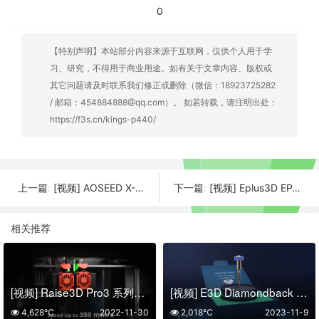
0
【特别声明】本站部分内容来源于互联网，仅供个人用于学
习、研究，不得用于商业用途。如有关于文章内容、版权或
其它问题请及时联系我们修正或删除（微信：18923725282
/ 邮箱：454884888@qq.com）。 如若转载，请注明出处：
https://f3s.cn/kings-p440/
[视频] AOSEED X-MAKER JOY：一款为孩子创造无尽玩具的智能3D打印机
[视频] Eplus3D EP-M2050：36激光大尺寸金属增材制造系统
上一篇:
下一篇:
相关推荐
[视频] Raise3D Pro3 系列超高速升级套件
[视频] E3D Diamondback Revo™ 带有多晶金刚石尖端的FDM喷嘴解决方案
4,628℃
2022-11-30
2,018℃
2023-11-9