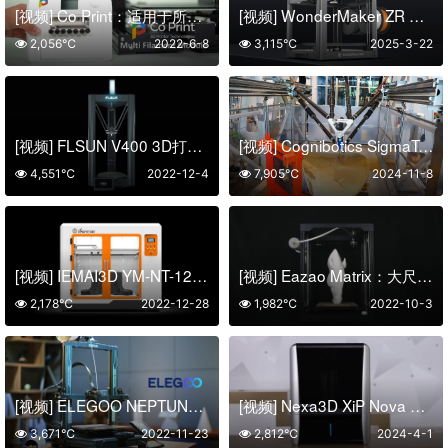
[视频] Co Print：适用于所有 Bowden 3D打印机的多色和多材料模块
[视频] WonderMaker ZR Ultra | 4 个工具头 | 多色和多材料打印 | CoreXY | 开源
2,056℃
2022-6-8
3,115℃
2025-3-22
[视频] FLSUN V400 3D打印机！400mm/s 惊人的速度
[视频] Cognibotics SigmaTau3000 轻型机器人：智能制造的未来
4,551℃
2022-12-4
7,905℃
2024-11-8
[视频] IEMAI3D YM-NT-1200 大型工业级FDM3D打印机
[视频] Eazao Matrix：大尺寸的终极多材料 3D打印机
2,178℃
2022-12-28
1,982℃
2022-10-3
[视频] ELEGOO NEPTUNE 3 PRO FDM 3D打印机
[视频] Nexa3D XiP Nova 简介：人工智能驱动的桌面3D打印机
3,671℃
2022-11-23
2,812℃
2024-4-1