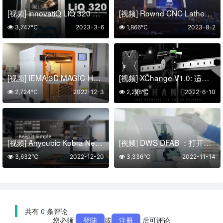
[视频] innovatiQ LiQ 320 注塑硅胶液体增材制造3D打印机
[视频] Rownd CNC Lathe：终极数控车床开启您的创意之旅
3,747℃
2023-3-6
1,866℃
2023-8-2
[视频] IEMAI3D MAGIC-HT-M 3D 高温 PEEK 3D打印机
[视频] XChange V1.0: 适用于任何3D打印机的快速更换工具头
2,724℃
2022-12-3
2,298℃
2022-6-10
[视频] Anycubic Kobra Neo 3D打印机 简单易上手 入门免调平
[视频] DWS DFAB ：打开数字牙科革命的大门
3,632℃
2022-12-20
3,336℃
2022-11-14
共有
0
条评论
您必须
登陆
或
注册
后可评论