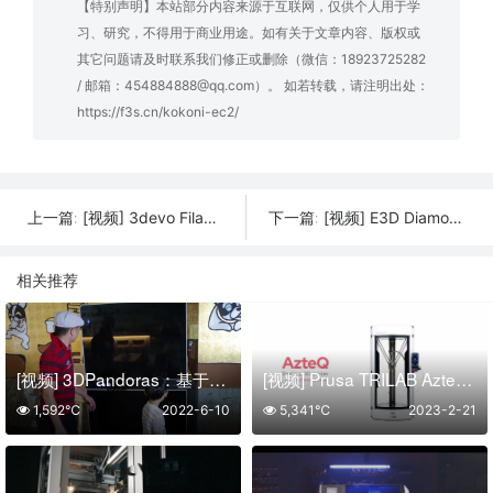
【特别声明】本站部分内容来源于互联网，仅供个人用于学
习、研究，不得用于商业用途。如有关于文章内容、版权或
其它问题请及时联系我们修正或删除（微信：18923725282
/ 邮箱：454884888@qq.com）。 如若转载，请注明出处：
https://f3s.cn/kokoni-ec2/
[视频] 3devo Filament Maker TWO Fusion和HighFlow：您的桌面细丝制造商解决方案
[视频] E3D Diamondback Revo™ 带有多晶金刚石尖端的FDM喷嘴解决方案
上一篇:
下一篇:
相关推荐
[视频] 3DPandoras：基于粉末技术的 3D全彩打印
[视频] Prusa TRILAB AzteQ Industrial：工业级 Delta（三角洲）3D打印机
1,592℃
2022-6-10
5,341℃
2023-2-21