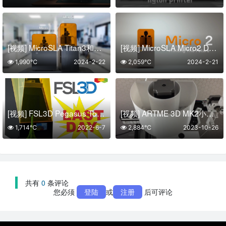
[视频] MicroSLA Titan3和Micro UV DLP超高分辨率3D打印机
[视频] MicroSLA Micro2 DLP 3D打印机：适用于5微米的微针、微晶格、微流体和微机械加工
1,990℃
2024-2-22
2,059℃
2024-2-21
[视频] FSL3D Pegasus Touch: 下一代桌面消费级触摸激光SLA 3D打印机
[视频] ARTME 3D MK2小型桌面级长丝回收再生挤出机 开源可DIY
1,714℃
2022-6-7
2,884℃
2023-10-26
共有
0
条评论
您必须
登陆
或
注册
后可评论