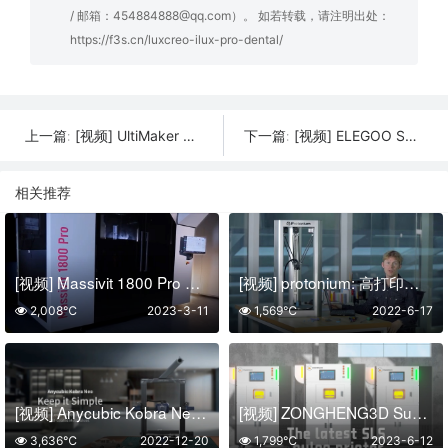
/ 邮箱：454884888@qq.com）。 如若转载，请注明出处：
https://f3s.cn/luxcreo-ilux-pro-dental/
[视频] UltiMaker Method XL FDM 3D打印机 – 使用工业级材料打印大型项目
[视频] ELEGOO SATURN 3 MSLA 3D打印机 & NEPTUNE 4 PRO FDM 3D打印机
上一篇:
下一篇:
相关推荐
[视频] Massivit 1800 Pro 以前所未有的速度进行大规模3D打印
[视频] protonium: 高打印速度和强度的专业3D打印机
2,008℃
2023-3-11
1,569℃
2022-6-17
[视频] Anycubic Kobra Neo 3D打印机 简单易上手 入门免调平
[视频] ZONGHENG3D Super Maker SLS 3040 PRO 工业级尼龙3D打印机
3,636℃
2022-12-20
1,799℃
2023-6-12