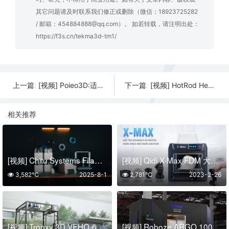
其它问题请及时联系我们修正或删除（微信：18923725282
/ 邮箱：454884888@qq.com）。 如若转载，请注明出处：
https://f3s.cn/tekma3d-tm1/
[视频] Poieo3D:适合家庭的友好3D打印机
[视频] HotRod Henry机械增压 —— 终极3D打印机
上一篇:
下一篇:
相关推荐
[视频] Chitu Systems FilaPartner E1线材干燥机：2个腔体4个线轴
[视频] Qidi X-Max FDM 大尺寸桌面级3D打印机
3,582℃
2025-8-1
2,781℃
2023-2-26
[视频] Tronxy 3D VEHO-600-2E 二进一出双挤出机大尺寸直驱3D打印机
[视频] Roboze ARGO 1000 HYPERMELT 增材制造系统：世界上最大颗粒3D打印机