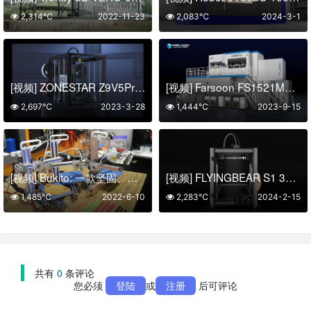
2,314℃
2022-11-23
2,083℃
2024-3-1
[视频] ZONESTAR Z9V5Pro-MK4 CoreXY 4挤出机多色静音 FDM 3D打印机
[视频] Farsoon FS1521M：16激光超大尺寸精密零件金属增材制造系统
2,697℃
2023-3-28
1,444℃
2023-9-15
[视频] Bukito: 一款坚固、快速、便携的 3D 打印机
[视频] FLYINGBEAR S1 3D打印机：高速打印600毫米/秒
1,485℃
2022-6-10
2,283℃
2024-2-15
共有
0
条评论
您必须
登陆
或
注册
后可评论