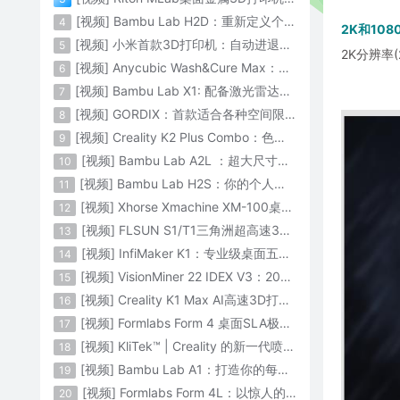
[视频] Bambu Lab H2D：重新定义个人智造
4
2K和10
[视频] 小米首款3D打印机：自动进退料、AI云切片、人脸拍照建模 3D玩家兴趣首选
5
2K分辨率(
[视频] Anycubic Wash&Cure Max：清洗+后固化二合一设备
6
[视频] Bambu Lab X1: 配备激光雷达和人工智能的CoreXY彩色3D打印机
7
[视频] GORDIX：首款适合各种空间限制的3合1便携式数控机床
8
[视频] Creality K2 Plus Combo：色彩与尺寸的史诗级飞跃
9
[视频] Bambu Lab A2L ：超大尺寸家用打印机 告别拆件 轻松一体成型
10
[视频] Bambu Lab H2S：你的个人智造中心
11
[视频] Xhorse Xmachine XM-100桌面级五轴CNC机床：卓越的精度和效率
12
[视频] FLSUN S1/T1三角洲超高速3D打印机 打印速度1200mm/s
13
[视频] InfiMaker K1：专业级桌面五轴数控机床
14
[视频] VisionMiner 22 IDEX V3：2024年最佳工程材料3D打印机
15
[视频] Creality K1 Max AI高速3D打印机：600mm/s打印速度 史诗般的飞跃
16
[视频] Formlabs Form 4 桌面SLA极速3D打印机 工业级打印质量
17
[视频] KliTek™ | Creality 的新一代喷嘴更换系统
18
[视频] Bambu Lab A1：打造你的每一份热爱
19
[视频] Formlabs Form 4L：以惊人的速度获得工业级部件
20