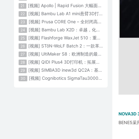
[视频] Apollo | Rapid Fusion 大幅面颗粒3D打印系统
21
[视频] Bambu Lab A1 mini悬臂3D打印机：让多色打印成为标配
22
[视频] Prusa CORE One – 全封闭高速CoreXY 3D打印机配备主动腔体温度控制
23
[视频] Bambu Lab X2D：卓越，化繁为简！
24
[视频] Flashforge WaxJet 510：重新定义精度 专为K金珠宝铸造而生
25
[视频] STōN-WoLF Batch 2：一款革命性的“飞行龙门架”3D打印机
26
[视频] UltiMaker S8：欧洲制造的最快的桌面双材料专业3D打印机
27
[视频] QIDI Plus4 3D打印机：拓展您的想象力
28
[视频] SIMBA3D inew3d QC2A：基于AI建模的桌面全彩色3D打印机
29
[视频] Cognibotics SigmaTau3000 轻型机器人：智能制造的未来
30
NOVA3
BENE5