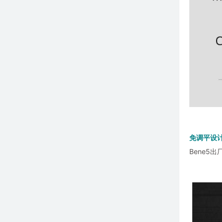
免调平设
Bene5