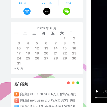
6878
22384
3285
赏
2026 年 8 月
一
二
三
四
五
六
日
1
2
3
4
5
6
7
8
9
10
11
12
13
14
15
16
17
18
19
20
21
22
23
24
25
26
27
28
29
30
31
« 6 月
热门视频
[视频] KOKONI SOTA人工智能驱动的3D打印革命 倒立打印600mm/s
1
[视频] mycusini 2.0 巧克力3D打印机
2
[视频] Riton MLab桌面金属3D打印机：体积小性能强大
3