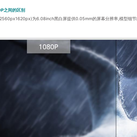
80P之间的区别
2560px1620px)为6.08inch黑白屏提供0.05mm的屏幕分辨率,模