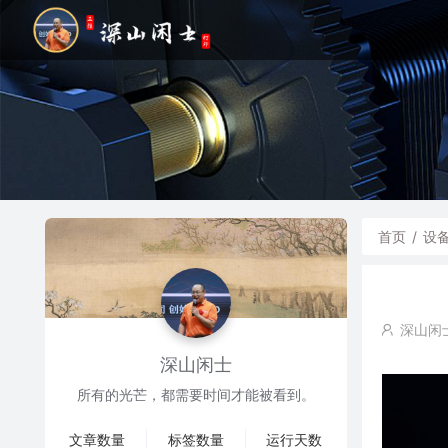
首页
/
设
深山闲
深山闲士
所有的光芒，都需要时间才能被看到。
文章数量
标签数量
运行天数