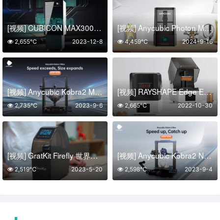
[视频] CUBICON MAX300：世界上第一台355nm自上而下的SLA 3D打印机
[视频] Anycubic Photon Mono 4 Ultra 7寸10K LCD光固化3D打印机
2,655℃
2023-12-8
4,459℃
2024-9-16
[视频] Anycubic Kobra2 Max：高速巨舰 88L打印体积 智能且易用
[视频] RAYSHAPE Edge E1: 高性价比的专业齿科3D打印机
2,735℃
2023-9-6
2,665℃
2022-10-30
[视频] GratKit Firefly 世界上第一台APP控制的3D打印长丝干燥机
[视频] Anycubic Kobra2 Neo：最佳入门级高速FDM 3D打印机
2,519℃
2023-5-20
2,598℃
2023-9-4