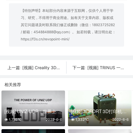
【特别声明】本站部分内容来源于互联网，仅供个人用于学
习、研究，不得用于商业用途。如有关于文章内容、版权或
其它问题请及时联系我们修正或删除（微信：18923725282
/ 邮箱：454884888@qq.com）。 如若转载，请注明出处：
https://f3s.cn/revopoint-mini/
[视频] Creality 3DPrintMill(CR-30)- 适合所有人的皮带3D打印机
[视频] TRINUS 一款高品质 经济实惠且简单易用的全金属3D打印机
上一篇:
下一篇:
相关推荐
[视频] UNIZ-UDP：世界上最快的光固化3D打印机技术
[视频] 3DFORT 3D打印机——打印任何你想要的东西
1,710℃
2022-6-6
1,332℃
2022-6-6