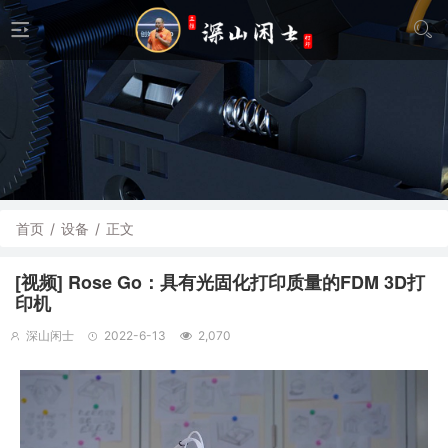
首页
/
设备
/
正文
[视频] Rose Go：具有光固化打印质量的FDM 3D打
印机
深山闲士
2022-6-13
2,070