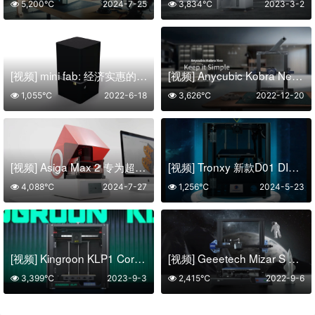
5,200℃
2024-7-25
3,834℃
2023-3-2
[视频] mini fab: 经济实惠的树脂3D打印机
[视频] Anycubic Kobra Neo 3D打印机 简单易上手 入门免调平
1,055℃
2022-6-18
3,626℃
2022-12-20
[视频] Asiga Max 2 专为超越而打造
[视频] Tronxy 新款D01 DIY 3D打印机开箱组装调试
4,088℃
2024-7-27
1,256℃
2024-5-23
[视频] Kingroon KLP1 CoreXY 3D打印机：Klipper固件500mm/s高速打印
[视频] Geeetech Mizar S 一款具有双调平系统的3D打印机
3,399℃
2023-9-3
2,415℃
2022-9-6