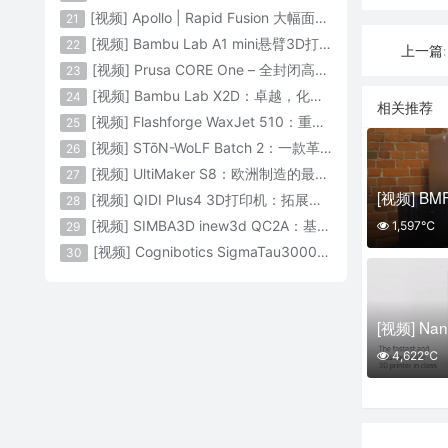
[视频] Apollo | Rapid Fusion 大幅面颗粒3D打印系统
21
[视频] Bambu Lab A1 mini悬臂3D打印机：让多色打印成为标配
22
上一篇:
[视频] Prusa CORE One – 全封闭高速CoreXY 3D打印机配备主动腔体温度控制
23
[视频] Bambu Lab X2D：卓越，化繁为简！
24
相关推荐
[视频] Flashforge WaxJet 510：重新定义精度 专为K金珠宝铸造而生
25
[视频] STōN-WoLF Batch 2：一款革命性的“飞行龙门架”3D打印机
26
[视频] UltiMaker S8：欧洲制造的最快的桌面双材料专业3D打印机
27
[视频] QIDI Plus4 3D打印机：拓展您的想象力
28
[视频] SIMBA3D inew3d QC2A：基于AI建模的桌面全彩色3D打印机
1,597℃
29
[视频] Cognibotics SigmaTau3000 轻型机器人：智能制造的未来
30
4,622℃