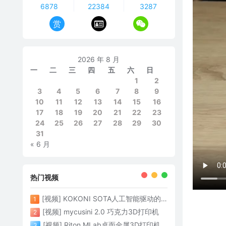
6878
22384
3287
赏
2026 年 8 月
一
二
三
四
五
六
日
1
2
3
4
5
6
7
8
9
10
11
12
13
14
15
16
17
18
19
20
21
22
23
24
25
26
27
28
29
30
31
« 6 月
热门视频
[视频] KOKONI SOTA人工智能驱动的3D打印革命 倒立打印600mm/s
1
[视频] mycusini 2.0 巧克力3D打印机
2
[视频] Riton MLab桌面金属3D打印机：体积小性能强大
3