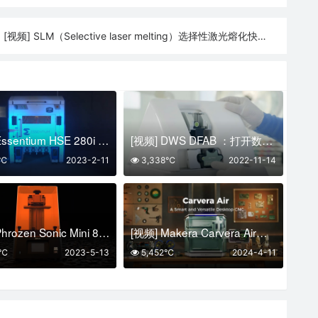
[视频] SLM（Selective laser melting）选择性激光熔化快速成型技术及工艺详细介绍
:
[视频] Essentium HSE 280i HT 第一款真正双独立挤出的工业级高速3D打印机
[视频] DWS DFAB ：打开数字牙科革命的大门
8℃
2023-2-11
3,338℃
2022-11-14
[视频] Phrozen Sonic Mini 8K 7.1寸LCD 光固化3D打印机
[视频] Makera Carvera Air：一台桌面级智能且多功能的台式数控机床
1℃
2023-5-13
5,452℃
2024-4-11