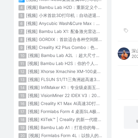
[视频] Bambu Lab H2D：重新定义个人智造
4
[视频] 小米首款3D打印机：自动进退料、AI云切片、人脸拍照建模 3D玩家兴趣首选
5
[视频] Anycubic Wash&Cure Max：清洗+后固化二合一设备
6
[视频] Bambu Lab X1: 配备激光雷达和人工智能的CoreXY彩色3D打印机
7
[视频] GORDIX：首款适合各种空间限制的3合1便携式数控机床
8
[视频] Creality K2 Plus Combo：色彩与尺寸的史诗级飞跃
9
深
[视频] Bambu Lab A2L ：超大尺寸家用打印机 告别拆件 轻松一体成型
10
20
[视频] Bambu Lab H2S：你的个人智造中心
11
[视频] Xhorse Xmachine XM-100桌面级五轴CNC机床：卓越的精度和效率
12
[视频] FLSUN S1/T1三角洲超高速3D打印机 打印速度1200mm/s
13
[视频] InfiMaker K1：专业级桌面五轴数控机床
14
[视频] VisionMiner 22 IDEX V3：2024年最佳工程材料3D打印机
15
[视频] Creality K1 Max AI高速3D打印机：600mm/s打印速度 史诗般的飞跃
16
[视频] Formlabs Form 4 桌面SLA极速3D打印机 工业级打印质量
17
[视频] KliTek™ | Creality 的新一代喷嘴更换系统
18
[视频] Bambu Lab A1：打造你的每一份热爱
19
[视频] Formlabs Form 4L：以惊人的速度获得工业级部件
20