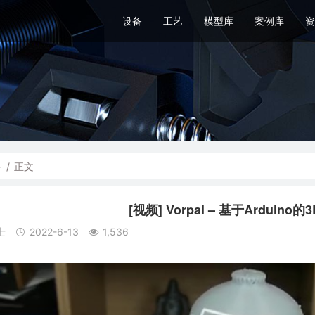
设备
工艺
模型库
案例库
资
备
/
正文
[视频] Vorpal – 基于Ardui
士
2022-6-13
1,536