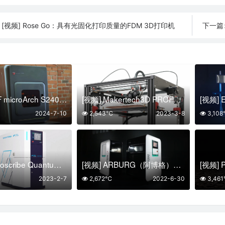
[视频] Rose Go：具有光固化打印质量的FDM 3D打印机
下一篇
[视频] BMF microArch S240：突破精密制造的瓶颈
[视频] Makertech3D PROFORGE 3.5 CORE-XY 双挤出3D打印机（升级版）
2024-7-10
2,543℃
2023-3-8
3,10
[视频] Nanoscribe Quantum X shape 面向一流创新者的纳米级高分辨率3D打印机
[视频] ARBURG（阿博格）APF增材制造设备 freeformer 200-3X 和 300-3X
2023-2-7
2,672℃
2022-6-30
3,46