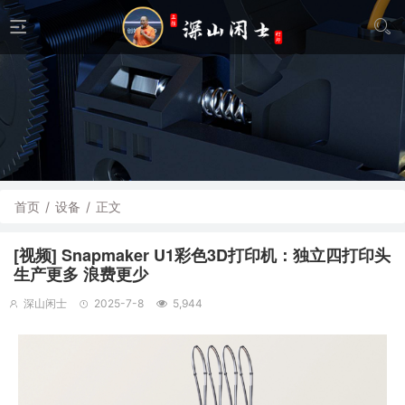
首页
/
设备
/
正文
[视频] Snapmaker U1彩色3D打印机：独立四打印头
生产更多 浪费更少
深山闲士
2025-7-8
5,944