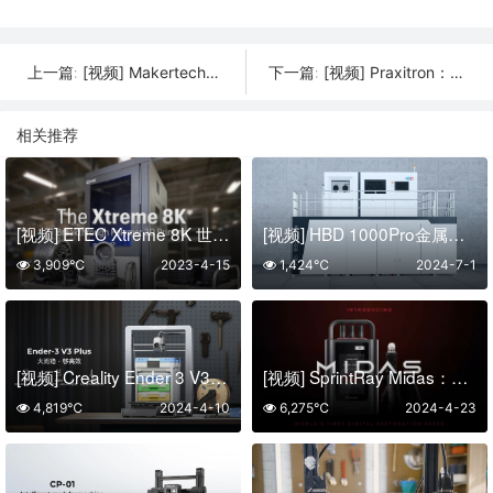
[视频] Makertech3D ProForge 5：五独立挤出头高速3D打印机
[视频] Praxitron：配备两个挤出机的经济型3D打印机
上一篇:
下一篇:
相关推荐
[视频] ETEC Xtreme 8K 世界上最大尺寸的生产级 DLP 3D打印机
[视频] HBD 1000Pro金属增材制造系统：实现无缝大批量工业生产
3,909℃
2023-4-15
1,424℃
2024-7-1
[视频] Creality Ender 3 V3 Plus CoreXZ 3D打印机：大而稳够高效
[视频] SprintRay Midas：数字印刷立体光刻 (DPS) 牙科3D制造的巨大飞跃
4,819℃
2024-4-10
6,275℃
2024-4-23