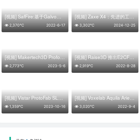
[视频] SafFire:基于Galvo的SLA 3D打印机和激光雕刻机
[视频] Zaxe X4：先进的工业3D打印解决方案
2,370℃
2022-6-17
3,302℃
2024-12-25
[视频] Makertech3D Proforge4：下一代高速4独立挤出头 FDM 3D打印机
[视频] Raise3D 推出E2CF专业桌面3D打印机以实现碳纤维零件的生产
2,773℃
2023-5-6
2,919℃
2022-8-28
[视频] Vistar ProtoFab SLA 1600 DLC动态激光控制的超大尺寸工业级3D打印机
[视频] Voxelab Aquila Aries STEM FDM 3D打印机
1,359℃
2023-10-16
3,020℃
2022-9-4