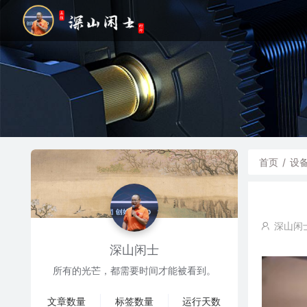
首页
/
设
深山闲
深山闲士
所有的光芒，都需要时间才能被看到。
文章数量
标签数量
运行天数