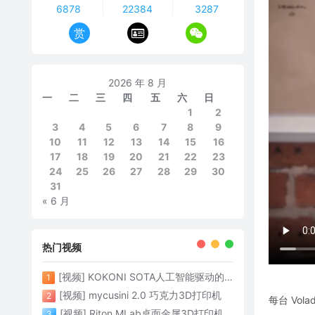
6878
22384
3287
赏
2026 年 8 月
一
二
三
四
五
六
日
1
2
3
4
5
6
7
8
9
10
11
12
13
14
15
16
17
18
19
20
21
22
23
24
25
26
27
28
29
30
31
« 6 月
热门视频
[视频] KOKONI SOTA人工智能驱动的3D打印革命 倒立打印600mm/s
1
[视频] mycusini 2.0 巧克力3D打印机
2
每台 Vol
[视频] Riton MLab桌面金属3D打印机：体积小性能强大
3