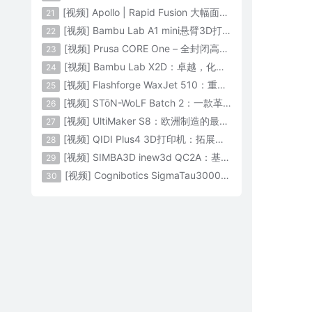
[视频] Apollo | Rapid Fusion 大幅面颗粒3D打印系统
21
[视频] Bambu Lab A1 mini悬臂3D打印机：让多色打印成为标配
22
[视频] Prusa CORE One – 全封闭高速CoreXY 3D打印机配备主动腔体温度控制
23
[视频] Bambu Lab X2D：卓越，化繁为简！
24
[视频] Flashforge WaxJet 510：重新定义精度 专为K金珠宝铸造而生
25
[视频] STōN-WoLF Batch 2：一款革命性的“飞行龙门架”3D打印机
26
[视频] UltiMaker S8：欧洲制造的最快的桌面双材料专业3D打印机
27
[视频] QIDI Plus4 3D打印机：拓展您的想象力
28
[视频] SIMBA3D inew3d QC2A：基于AI建模的桌面全彩色3D打印机
29
[视频] Cognibotics SigmaTau3000 轻型机器人：智能制造的未来
30