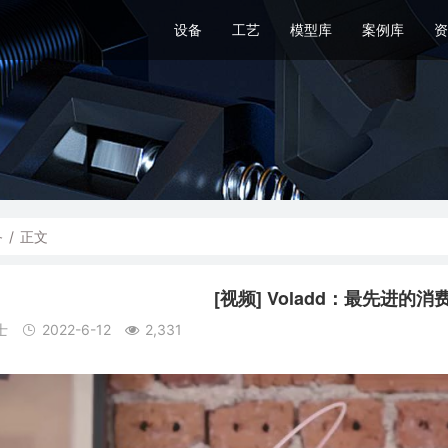
设备
工艺
模型库
案例库
资
备
/
正文
[视频] Voladd：最先进的消
士
2022-6-12
2,331