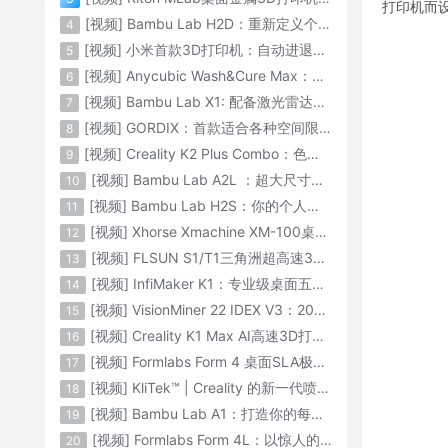
打印机而设
[视频] Bambu Lab H2D：重新定义个人智造
4
[视频] 小米首款3D打印机：自动进退料、AI云切片、人脸拍照建模 3D玩家兴趣首选
5
[视频] Anycubic Wash&Cure Max：清洗+后固化二合一设备
6
[视频] Bambu Lab X1: 配备激光雷达和人工智能的CoreXY彩色3D打印机
7
[视频] GORDIX：首款适合各种空间限制的3合1便携式数控机床
8
[视频] Creality K2 Plus Combo：色彩与尺寸的史诗级飞跃
9
[视频] Bambu Lab A2L ：超大尺寸家用打印机 告别拆件 轻松一体成型
10
[视频] Bambu Lab H2S：你的个人智造中心
11
[视频] Xhorse Xmachine XM-100桌面级五轴CNC机床：卓越的精度和效率
12
[视频] FLSUN S1/T1三角洲超高速3D打印机 打印速度1200mm/s
13
[视频] InfiMaker K1：专业级桌面五轴数控机床
14
[视频] VisionMiner 22 IDEX V3：2024年最佳工程材料3D打印机
15
[视频] Creality K1 Max AI高速3D打印机：600mm/s打印速度 史诗般的飞跃
16
[视频] Formlabs Form 4 桌面SLA极速3D打印机 工业级打印质量
17
[视频] KliTek™ | Creality 的新一代喷嘴更换系统
18
[视频] Bambu Lab A1：打造你的每一份热爱
19
[视频] Formlabs Form 4L：以惊人的速度获得工业级部件
20