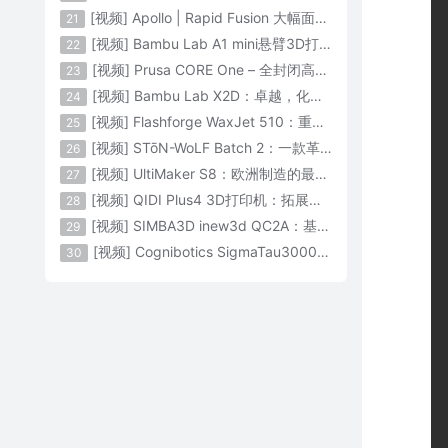
[视频] Apollo | Rapid Fusion 大幅面颗粒3D打印系统
21
[视频] Bambu Lab A1 mini悬臂3D打印机：让多色打印成为标配
22
[视频] Prusa CORE One – 全封闭高速CoreXY 3D打印机配备主动腔体温度控制
23
[视频] Bambu Lab X2D：卓越，化繁为简！
24
[视频] Flashforge WaxJet 510：重新定义精度 专为K金珠宝铸造而生
25
[视频] STōN-WoLF Batch 2：一款革命性的“飞行龙门架”3D打印机
26
[视频] UltiMaker S8：欧洲制造的最快的桌面双材料专业3D打印机
27
[视频] QIDI Plus4 3D打印机：拓展您的想象力
28
[视频] SIMBA3D inew3d QC2A：基于AI建模的桌面全彩色3D打印机
29
[视频] Cognibotics SigmaTau3000 轻型机器人：智能制造的未来
30