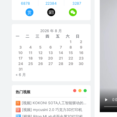
6878
22384
3287
赏
2026 年 8 月
一
二
三
四
五
六
日
1
2
3
4
5
6
7
8
9
10
11
12
13
14
15
16
17
18
19
20
21
22
23
24
25
26
27
28
29
30
31
« 6 月
热门视频
[视频] KOKONI SOTA人工智能驱动的3D打印革命 倒立打印600mm/s
1
[视频] mycusini 2.0 巧克力3D打印机
2
[视频] Riton MLab桌面金属3D打印机：体积小性能强大
3