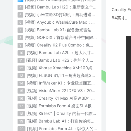
[视频] Bambu Lab H2D：重新定义个人智造
4
Creali
[视频] 小米首款3D打印机：自动进退料、AI云切片、人脸拍照建模 3D玩家兴趣首选
5
84英寸。
[视频] Anycubic Wash&Cure Max：清洗+后固化二合一设备
6
[视频] Bambu Lab X1: 配备激光雷达和人工智能的CoreXY彩色3D打印机
7
[视频] GORDIX：首款适合各种空间限制的3合1便携式数控机床
8
[视频] Creality K2 Plus Combo：色彩与尺寸的史诗级飞跃
9
[视频] Bambu Lab A2L ：超大尺寸家用打印机 告别拆件 轻松一体成型
10
[视频] Bambu Lab H2S：你的个人智造中心
11
[视频] Xhorse Xmachine XM-100桌面级五轴CNC机床：卓越的精度和效率
12
[视频] FLSUN S1/T1三角洲超高速3D打印机 打印速度1200mm/s
13
[视频] InfiMaker K1：专业级桌面五轴数控机床
14
[视频] VisionMiner 22 IDEX V3：2024年最佳工程材料3D打印机
15
[视频] Creality K1 Max AI高速3D打印机：600mm/s打印速度 史诗般的飞跃
16
[视频] Formlabs Form 4 桌面SLA极速3D打印机 工业级打印质量
17
[视频] KliTek™ | Creality 的新一代喷嘴更换系统
18
[视频] Bambu Lab A1：打造你的每一份热爱
19
[视频] Formlabs Form 4L：以惊人的速度获得工业级部件
20