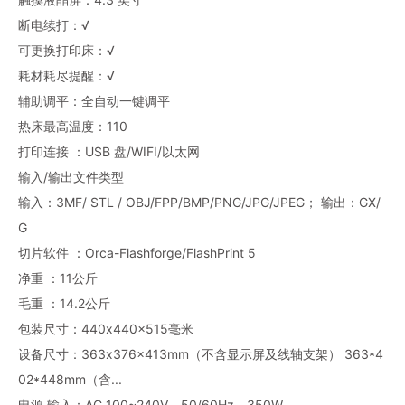
断电续打：√
可更换打印床：√
耗材耗尽提醒：√
辅助调平：全自动一键调平
热床最高温度：110
打印连接 ：USB 盘/WIFI/以太网
输入/输出文件类型
输入：3MF/ STL / OBJ/FPP/BMP/PNG/JPG/JPEG； 输出：GX/
G
切片软件 ：Orca-Flashforge/FlashPrint 5
净重 ：11公斤
毛重 ：14.2公斤
包装尺寸：440x440x515毫米
设备尺寸：363x376x413mm（不含显示屏及线轴支架） 363*4
02*448mm（含...
电源 输入：AC 100~240V，50/60Hz，350W