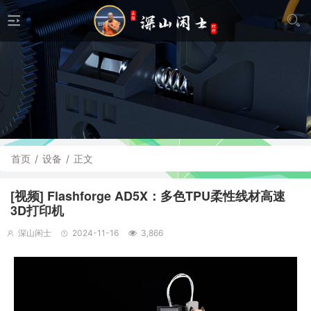
首页
/
设备
/
正文
[视频] Flashforge AD5X：多色TPU柔性线材高速
3D打印机
深山闲士
2024-11-16
3,866