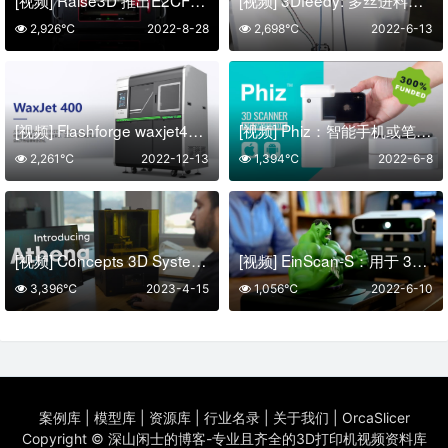
2,926℃
2022-8-28
2,698℃
2022-6-13
[视频] Flashforge waxjet400 大尺寸多喷嘴喷蜡3D打印机
[视频] Phiz：智能手机或笔记本电脑上经济实惠的 3D扫描仪
2,261℃
2022-12-13
1,394℃
2022-6-8
[视频] Concepts 3D Systems Athena 世界上最智能的 mSLA 树脂3D打印机
[视频] EinScan-S：用于 3D 打印的快速、准确、安全的3D扫描仪
3,396℃
2023-4-15
1,056℃
2022-6-10
案例库
|
模型库
|
资源库
|
行业名录
|
关于我们
|
OrcaSlicer
Copyright ©
深山闲士的博客-专业且齐全的3D打印机视频资料库