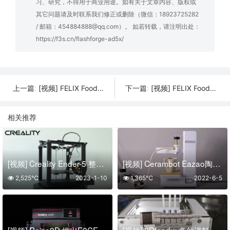
习、研究，不得用于商业用途。如有关于文章内容、版权或
其它问题请及时联系我们修正或删除（微信：18923725282
/ 邮箱：454884888@qq.com）。 如若转载，请注明出处：
https://f3s.cn/flashforge-ad5x/
[视频] FELIX Food 1.6 – Switch Head 双头可切换食品3D打印机
[视频] FELIX Food 1.6 – Twin Head 双头食品3D打印机
上一篇:
下一篇:
相关推荐
[视频] Creality Ender-5 整机式DIY 3D打印机
[视频] Cerambot Eazao陶瓷3D打印机 把你的家变成一个陶瓷工作室
2,525℃
2023-1-10
1,365℃
2022-6-5
[视频] Raise3D 推出E2CF专业桌面3D打印机以实现碳纤维零件的生产
[视频] 3Dfeedy: 多丝进料器 – 3D打印机插件