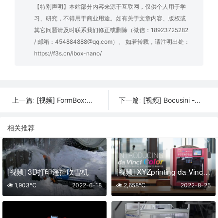
【特别声明】本站部分内容来源于互联网，仅供个人用于学
习、研究，不得用于商业用途。如有关于文章内容、版权或
其它问题请及时联系我们修正或删除（微信：18923725282
/ 邮箱：454884888@qq.com）。 如若转载，请注明出处：
https://f3s.cn/ibox-nano/
[视频] FormBox:一个桌面真空成型器 可以做出漂亮的东西
[视频] Bocusini -世界上第一个即插即用的3D食品打印系统
上一篇:
下一篇:
相关推荐
[视频] 3D打印遥控吹雪机
[视频] XYZprinting da Vinci Color-世界第一台全彩FFF 3D打印机
1,903℃
2022-6-18
2,658℃
2022-8-25