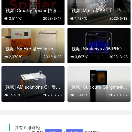
[视频] Creality Spider 快速陶瓷热端 高达300°C 支持400mm/s高速打印
[视频] MacroMAKEiT：经济实惠的大型3D打印机
3,511℃
2023-3-17
1,727℃
2022-6-13
[视频] SafFire:基于Galvo的SLA 3D打印机和激光雕刻机
[视频] Stratasys J35 PRO 多功能多材料的办公3D打印机
2,370℃
2022-6-17
3,597℃
2023-3-18
[视频] AM solutions C1 后处理系统 – 全自动去除光聚合物的支撑结构及树脂清洗
[视频] Cubicure Caligma®适用于原型和小批量生产的3D打印系统
1,978℃
2023-6-28
1,199℃
2023-10-7
共有
0
条评论