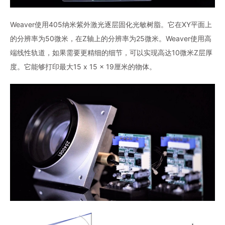
Weaver使用405纳米紫外激光逐层固化光敏树脂。它在XY平面上
的分辨率为50微米，在Z轴上的分辨率为25微米。Weaver使用高
端线性轨道，如果需要更精细的细节，可以实现高达10微米Z层厚
度。它能够打印最大15 x 15 x 19厘米的物体。