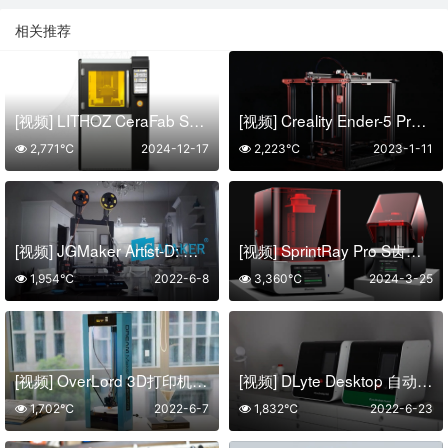
相关推荐
[视频] LITHOZ CeraFab System S320：中型陶瓷部件批量生产的3D打印机
[视频] Creality Ender-5 Pro 3D打印机 一款带有预组装轴的DIY套件
2,771℃
2024-12-17
2,223℃
2023-1-11
[视频] JGMaker Artist-D: 独立双挤出3D打印机
[视频] SprintRay Pro S齿科3D打印机：每个细节都专为牙科定制
1,954℃
2022-6-8
3,360℃
2024-3-25
[视频] OverLord 3D打印机：多色、智能、时尚
[视频] DLyte Desktop 自动抛光机
1,702℃
2022-6-7
1,832℃
2022-6-23