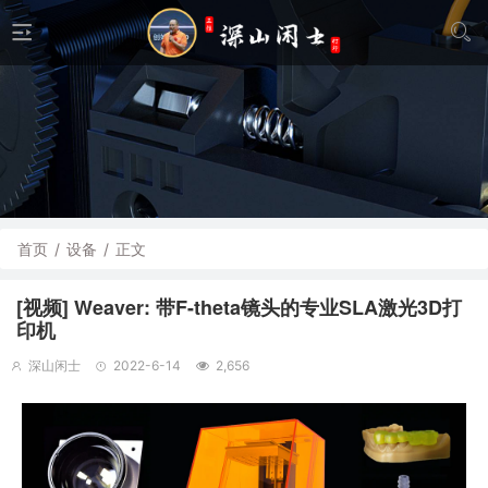
首页
/
设备
/
正文
[视频] Weaver: 带F-theta镜头的专业SLA激光3D打
印机
深山闲士
2022-6-14
2,656