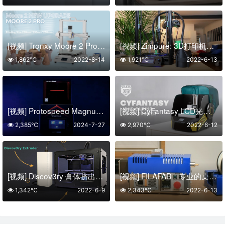
[视频] Tronxy Moore 2 Pro 陶瓷和粘土3D打印机
[视频] Zimpure: 3D打印机过滤解决方案
1,862℃
2022-8-14
1,921℃
2022-6-13
[视频] Protospeed Magnus：经济实惠的高速DLP珠宝3D打印机
[视频] CyFantasy LCD光固化3D打印机
2,385℃
2024-7-27
2,970℃
2022-6-12
[视频] Discov3ry 膏体挤出机：经济实惠的 3D 打印机插件
[视频] FILAFAB：专业的桌面长丝挤出机和卷绕机
1,342℃
2022-6-9
2,343℃
2022-6-13