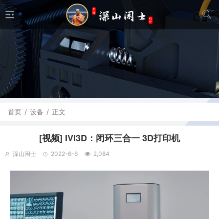
首页
/
设备
/
正文
[视频] IVI3D：闭环三合一 3D打印机
深山闲士
2022-6-6
2,084