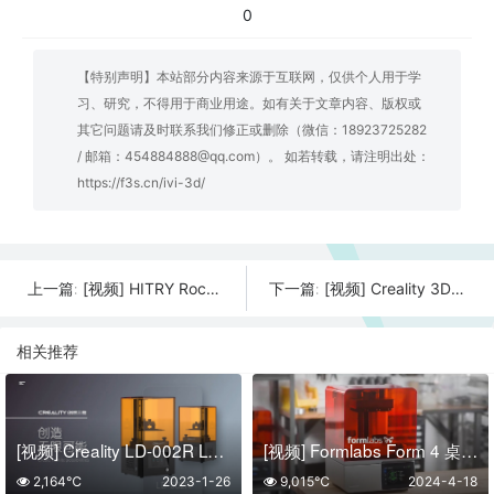
0
【特别声明】本站部分内容来源于互联网，仅供个人用于学
习、研究，不得用于商业用途。如有关于文章内容、版权或
其它问题请及时联系我们修正或删除（微信：18923725282
/ 邮箱：454884888@qq.com）。 如若转载，请注明出处：
https://f3s.cn/ivi-3d/
[视频] HITRY Rocket 1 – 世界上最快的自上而下树脂3D打印机
[视频] Creality 3DPrintMill(CR-30)- 适合所有人的皮带3D打印机
上一篇:
下一篇:
相关推荐
[视频] Creality LD-002R LCD光固化3D打印机
[视频] Formlabs Form 4 桌面SLA极速3D打印机 工业级打印质量
2,164℃
2023-1-26
9,015℃
2024-4-18