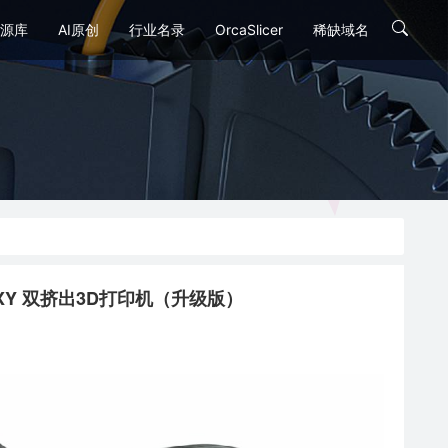
源库
AI原创
行业名录
OrcaSlicer
稀缺域名
CORE-XY 双挤出3D打印机（升级版）