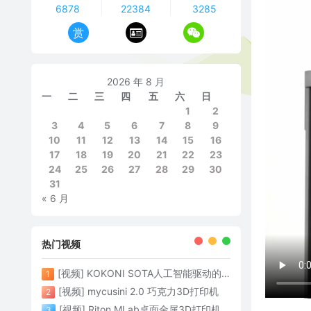
6878
22384
3285
赏
2026 年 8 月
一
二
三
四
五
六
日
1
2
3
4
5
6
7
8
9
10
11
12
13
14
15
16
17
18
19
20
21
22
23
24
25
26
27
28
29
30
31
« 6 月
热门视频
[视频] KOKONI SOTA人工智能驱动的3D打印革命 倒立打印600mm/s
1
[视频] mycusini 2.0 巧克力3D打印机
2
[视频] Riton MLab桌面金属3D打印机：体积小性能强大
3