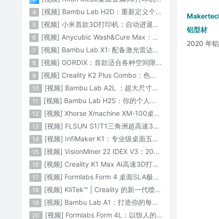
[视频] Bambu Lab H2D：重新定义个人智造
4
Makertec
[视频] 小米首款3D打印机：自动进退料、AI云切片、人脸拍照建模 3D玩家兴趣首选
5
铝型材
[视频] Anycubic Wash&Cure Max：清洗+后固化二合一设备
6
2020
[视频] Bambu Lab X1: 配备激光雷达和人工智能的CoreXY彩色3D打印机
7
[视频] GORDIX：首款适合各种空间限制的3合1便携式数控机床
8
[视频] Creality K2 Plus Combo：色彩与尺寸的史诗级飞跃
9
[视频] Bambu Lab A2L ：超大尺寸家用打印机 告别拆件 轻松一体成型
10
[视频] Bambu Lab H2S：你的个人智造中心
11
[视频] Xhorse Xmachine XM-100桌面级五轴CNC机床：卓越的精度和效率
12
[视频] FLSUN S1/T1三角洲超高速3D打印机 打印速度1200mm/s
13
[视频] InfiMaker K1：专业级桌面五轴数控机床
14
[视频] VisionMiner 22 IDEX V3：2024年最佳工程材料3D打印机
15
[视频] Creality K1 Max AI高速3D打印机：600mm/s打印速度 史诗般的飞跃
16
[视频] Formlabs Form 4 桌面SLA极速3D打印机 工业级打印质量
17
[视频] KliTek™ | Creality 的新一代喷嘴更换系统
18
[视频] Bambu Lab A1：打造你的每一份热爱
19
[视频] Formlabs Form 4L：以惊人的速度获得工业级部件
20