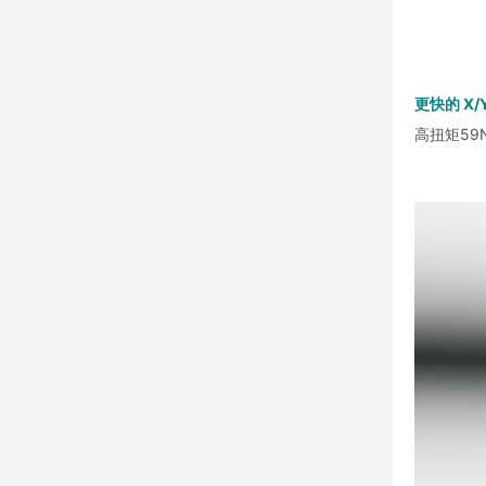
更快的 X/
高扭矩59