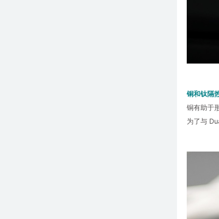
铜和钛隔
铜有助于
为了与 Du