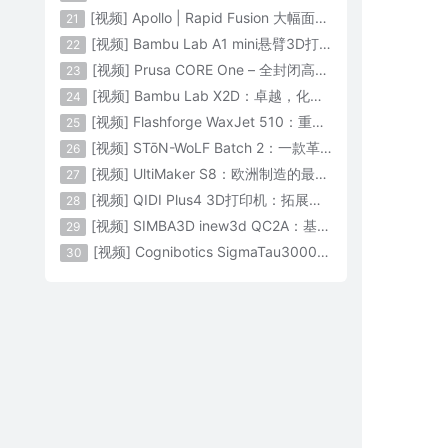
[视频] Apollo | Rapid Fusion 大幅面颗粒3D打印系统
21
[视频] Bambu Lab A1 mini悬臂3D打印机：让多色打印成为标配
22
[视频] Prusa CORE One – 全封闭高速CoreXY 3D打印机配备主动腔体温度控制
23
[视频] Bambu Lab X2D：卓越，化繁为简！
24
[视频] Flashforge WaxJet 510：重新定义精度 专为K金珠宝铸造而生
25
[视频] STōN-WoLF Batch 2：一款革命性的“飞行龙门架”3D打印机
26
[视频] UltiMaker S8：欧洲制造的最快的桌面双材料专业3D打印机
27
[视频] QIDI Plus4 3D打印机：拓展您的想象力
28
[视频] SIMBA3D inew3d QC2A：基于AI建模的桌面全彩色3D打印机
29
[视频] Cognibotics SigmaTau3000 轻型机器人：智能制造的未来
30