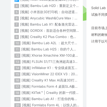
[视频] Bambu Lab H2D：重新定义个人智造
4
Solid 
[视频] 小米首款3D打印机：自动进退料、AI云切片、人脸拍照建模 3D玩家兴趣首选
5
试验不同
[视频] Anycubic Wash&Cure Max：清洗+后固化二合一设备
6
[视频] Bambu Lab X1: 配备激光雷达和人工智能的CoreXY彩色3D打印机
7
目前市场
[视频] GORDIX：首款适合各种空间限制的3合1便携式数控机床
8
材料的耐候
[视频] Creality K2 Plus Combo：色彩与尺寸的史诗级飞跃
9
计用于以
[视频] Bambu Lab A2L ：超大尺寸家用打印机 告别拆件 轻松一体成型
10
[视频] Bambu Lab H2S：你的个人智造中心
11
[视频] Xhorse Xmachine XM-100桌面级五轴CNC机床：卓越的精度和效率
12
[视频] FLSUN S1/T1三角洲超高速3D打印机 打印速度1200mm/s
13
[视频] InfiMaker K1：专业级桌面五轴数控机床
14
[视频] VisionMiner 22 IDEX V3：2024年最佳工程材料3D打印机
15
[视频] Creality K1 Max AI高速3D打印机：600mm/s打印速度 史诗般的飞跃
16
[视频] Formlabs Form 4 桌面SLA极速3D打印机 工业级打印质量
17
[视频] KliTek™ | Creality 的新一代喷嘴更换系统
18
[视频] Bambu Lab A1：打造你的每一份热爱
19
[视频] Formlabs Form 4L：以惊人的速度获得工业级部件
20