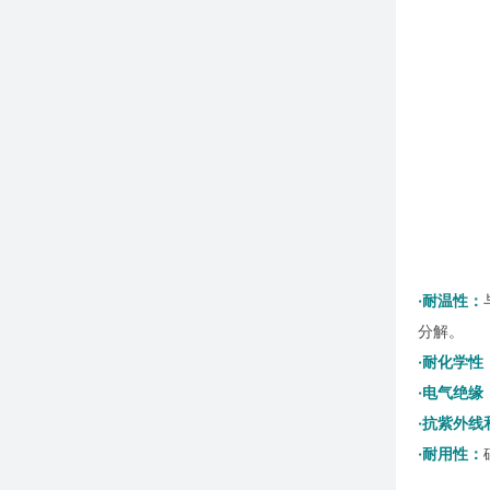
·耐温性：
分解。
·耐化学性
·电气绝缘
·抗紫外线
·耐用性：