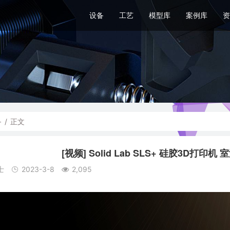
设备
工艺
模型库
案例库
资
备
/
正文
[视频] Solid Lab SLS+ 硅胶3D打印机 
士
2023-3-8
2,095