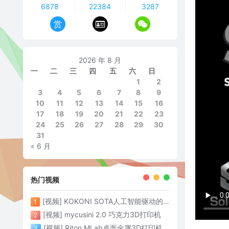
6878
22384
3287
赏
2026 年 8 月
一
二
三
四
五
六
日
1
2
3
4
5
6
7
8
9
10
11
12
13
14
15
16
17
18
19
20
21
22
23
24
25
26
27
28
29
30
31
« 6 月
热门视频
[视频] KOKONI SOTA人工智能驱动的3D打印革命 倒立打印600mm/s
1
[视频] mycusini 2.0 巧克力3D打印机
2
[视频] Riton MLab桌面金属3D打印机：体积小性能强大
3