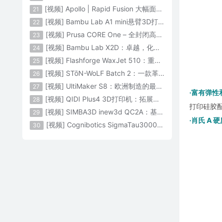
[视频] Apollo | Rapid Fusion 大幅面颗粒3D打印系统
21
[视频] Bambu Lab A1 mini悬臂3D打印机：让多色打印成为标配
22
[视频] Prusa CORE One – 全封闭高速CoreXY 3D打印机配备主动腔体温度控制
23
[视频] Bambu Lab X2D：卓越，化繁为简！
24
[视频] Flashforge WaxJet 510：重新定义精度 专为K金珠宝铸造而生
25
[视频] STōN-WoLF Batch 2：一款革命性的“飞行龙门架”3D打印机
26
[视频] UltiMaker S8：欧洲制造的最快的桌面双材料专业3D打印机
27
·富有弹性
[视频] QIDI Plus4 3D打印机：拓展您的想象力
28
打印硅胶配
[视频] SIMBA3D inew3d QC2A：基于AI建模的桌面全彩色3D打印机
29
·肖氏 A 
[视频] Cognibotics SigmaTau3000 轻型机器人：智能制造的未来
30