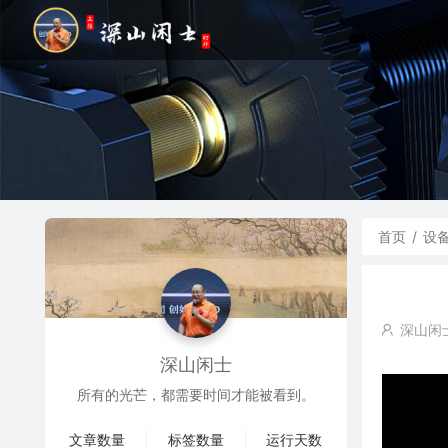
首页
/
设
深山闲
深山闲士
所有的光芒，都需要时间才能被看到。
文章数量
标签数量
运行天数