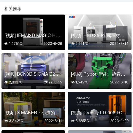
相关推荐
[视频] IEMAI3D MAGIC-HT-MAX专为PEEK、PEKK、PEI、PPSU设计的大幅面高温3D打印机
[视频] HBD 350金属增材系统 提升您的制造水平
1,475℃
2023-9-29
2,261℃
2024-7-14
[视频] BCN3D SIGMA D25 独立的双挤出机 (IDEX) 系统
[视频] Plybot: 智能、静音、易于使用的带臂 3D 打印机
2,313℃
2022-8-15
1,542℃
2022-6-10
[视频] X-MAKER：小孩的大玩具 大人的小工具
[视频] Creality LD-006 LCD光固化3D打印机 更大的打印尺寸
3,342℃
2022-8-11
3,685℃
2023-1-29